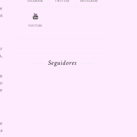
FACEBOOK
TWITTER
INSTAGRAM
ce
as
YOUTUBE
or
m,
Seguidores
em
ão
 e
 e
da