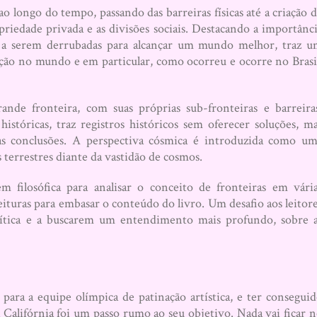
 longo do tempo, passando das barreiras físicas até a criação 
priedade privada e as divisões sociais. Destacando a importânc
s a serem derrubadas para alcançar um mundo melhor, traz 
ção no mundo e em particular, como ocorreu e ocorre no Brasi
e fronteira, com suas próprias sub-fronteiras e barreira
históricas, traz registros históricos sem oferecer soluções, m
ias conclusões. A perspectiva cósmica é introduzida como u
as terrestres diante da vastidão de cosmos.
 filosófica para analisar o conceito de fronteiras em vári
eituras para embasar o conteúdo do livro. Um desafio aos leitor
rítica e a buscarem um entendimento mais profundo, sobre 
para a equipe olímpica de patinação artística, e ter consegui
Califórnia foi um passo rumo ao seu objetivo. Nada vai ficar 