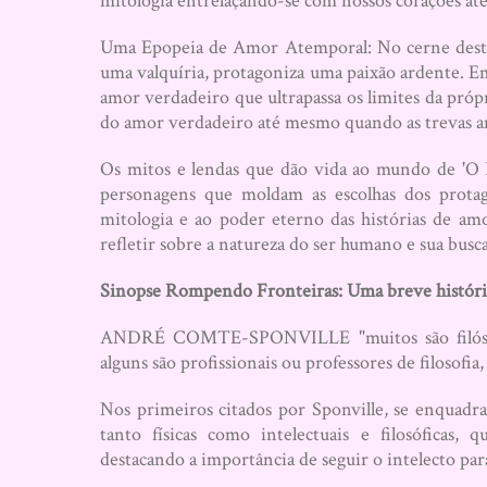
mitologia entrelaçando-se com nossos corações até 
Uma Epopeia de Amor Atemporal: No cerne desta 
uma valquíria, protagoniza uma paixão ardente. Em
amor verdadeiro que ultrapassa os limites da próp
do amor verdadeiro até mesmo quando as trevas a
Os mitos e lendas que dão vida ao mundo de 'O
personagens que moldam as escolhas dos protag
mitologia e ao poder eterno das histórias de am
refletir sobre a natureza do ser humano e sua busc
Sinopse Rompendo Fronteiras: Uma breve história 
ANDRÉ COMTE-SPONVILLE "muitos são filósofos 
alguns são profissionais ou professores de filosofia,
Nos primeiros citados por Sponville, se enquadr
tanto físicas como intelectuais e filosóficas
destacando a importância de seguir o intelecto para