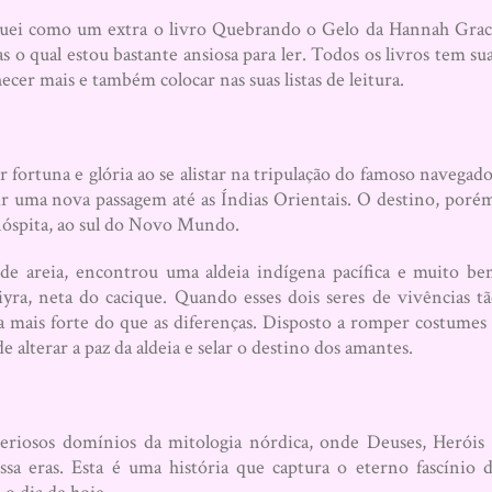
oquei como um extra o livro Quebrando o Gelo da Hannah Gra
 o qual estou bastante ansiosa para ler. Todos os livros tem su
er mais e também colocar nas suas listas de leitura.
 fortuna e glória ao se alistar na tripulação do famoso navegad
r uma nova passagem até as Índias Orientais. O destino, poré
nóspita, ao sul do Novo Mundo.
 de areia, encontrou uma aldeia indígena pacífica e muito b
Aiyra, neta do cacique. Quando esses dois seres de vivências t
a mais forte do que as diferenças. Disposto a romper costumes
 alterar a paz da aldeia e selar o destino dos amantes.
riosos domínios da mitologia nórdica, onde Deuses, Heróis
sa eras. Esta é uma história que captura o eterno fascínio 