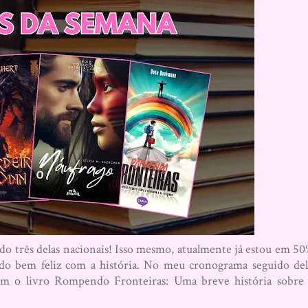
do três delas nacionais! Isso mesmo, atualmente já estou em 5
do bem feliz com a história. No meu cronograma seguido de
m o livro Rompendo Fronteiras: Uma breve história sobre 