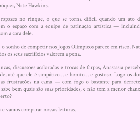
hóquei, Nate Hawkins.
rapazes no rinque, o que se torna difícil quando um ato 
rem o espaço com a equipe de patinação artística — incluin
om a cara dele.
e o sonho de competir nos Jogos Olímpicos parece em risco, Na
os os seus sacrifícios valerem a pena.
as, discussões acaloradas e trocas de farpas, Anastasia perce
de, até que ele é simpático… e bonito… e gostoso. Logo os do
 as frustrações na cama — com fogo o bastante para derret
: sabe bem quais são suas prioridades, e não tem a menor chan
certo?
 e vamos comparar nossas leituras.