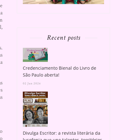
de
ia
um
l,
Recent posts
s.
as
ma
Credenciamento Bienal do Livro de
São Paulo aberta!
as
02 Jun 2026
es
as
do
Divulga Escritor: a revista literária da
no
lusofonia que une talentos, territórios