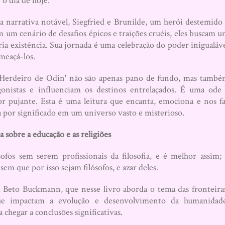
o dia de hoje.
narrativa notável, Siegfried e Brunilde, um herói destemido
 um cenário de desafios épicos e traições cruéis, eles buscam 
ria existência. Sua jornada é uma celebração do poder inigualáv
meaçá-los.
 Herdeiro de Odin' não são apenas pano de fundo, mas tamb
onistas e influenciam os destinos entrelaçados. É uma ode
or pujante. Esta é uma leitura que encanta, emociona e nos f
a por significado em um universo vasto e misterioso.
sobre a educação e as religiões
sem serem profissionais da filosofia, e é melhor assim; 
 sem que por isso sejam filósofos, e azar deles.
a Beto Buckmann, que nesse livro aborda o tema das fronteira
, que impactam a evolução e desenvolvimento da humanidad
 chegar a conclusões significativas.