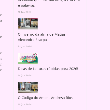
e palavras
31 Jan 2026
de
do
O Inverno da alma de Matias -
te
Alexandre Scarpa
29 Jan 2026
be
is
er
Dicas de Leituras rápidas para 2026!
ce
14 Jan 2026
O Código do Amor - Andresa Rios
10 Jan 2026