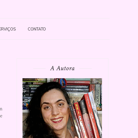
ERVIÇOS
CONTATO
A Autora
am
ue