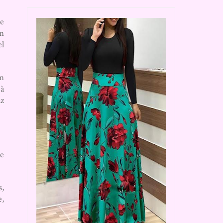
 e
um
el
ém
 à
az
e
s,
e,