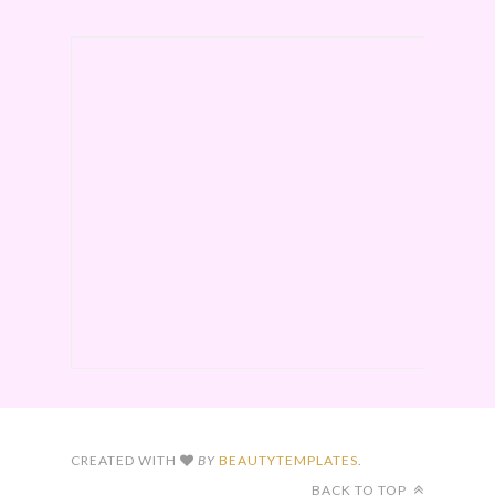
CREATED WITH
BY
BEAUTYTEMPLATES
.
BACK TO TOP