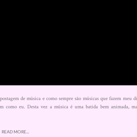
stagem de música e como sempre são músicas que fazem meu d
sim como eu. Desta vez a música é uma batida bem animada, m
READ MORE...