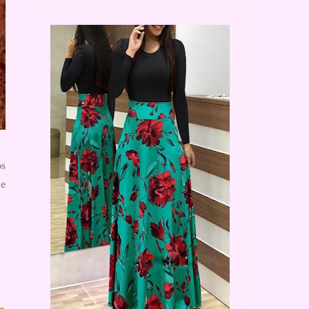
os
ue