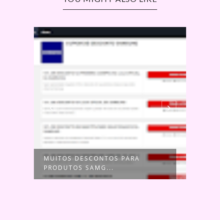
AR
MUITOS DESCONTOS PARA
O QU
PRODUTOS SAMG...
TER 