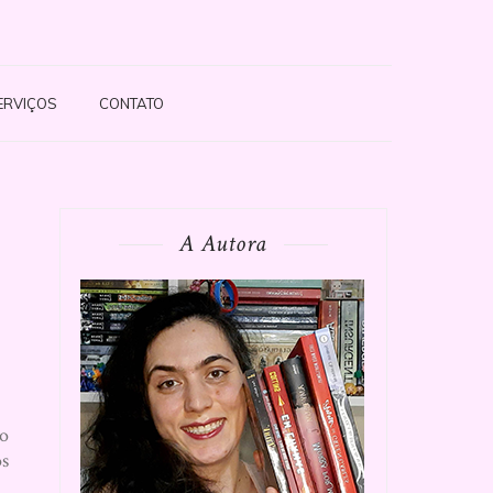
ERVIÇOS
CONTATO
A Autora
ão
os