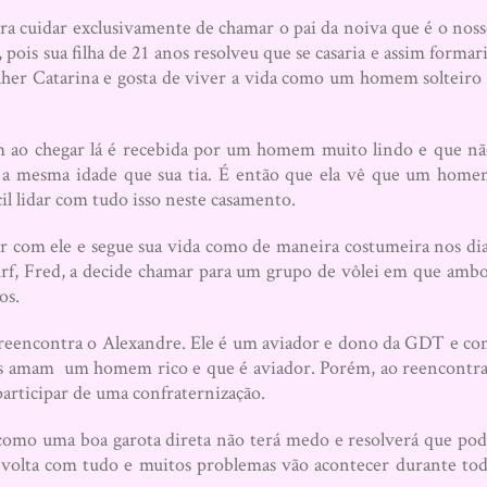
ra cuidar exclusivamente de chamar o pai da noiva que é o nos
ois sua filha de 21 anos resolveu que se casaria e assim formar
lher Catarina e gosta de viver a vida como um homem solteiro
ém ao chegar lá é recebida por um homem muito lindo e que n
er a mesma idade que sua tia. É então que ela vê que um hom
cil lidar com tudo isso neste casamento.
ar com ele e segue sua vida como de maneira costumeira nos di
urf, Fred, a decide chamar para um grupo de vôlei em que amb
os.
e reencontra o Alexandre. Ele é um aviador e dono da GDT e c
das amam um homem rico e que é aviador. Porém, ao reencontr
 participar de uma confraternização.
como uma boa garota direta não terá medo e resolverá que po
e volta com tudo e muitos problemas vão acontecer durante to