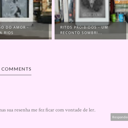
GO DO AMOR -
RITOS PROIBIDOS - UM
A RIOS
RECONTO SOMBRI...
2 COMMENTS
mas sua resenha me fez ficar com vontade de ler.
Responde