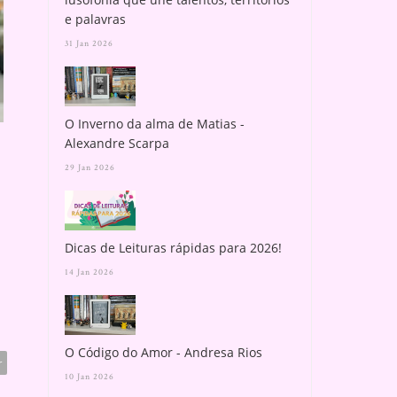
e palavras
31 Jan 2026
AS CRÔNICAS DE CELLENIUS
O SEGREDO DAS C
- LUAN PAC...
CONSEQUÊNCI...
O Inverno da alma de Matias -
Alexandre Scarpa
29 Jan 2026
Dicas de Leituras rápidas para 2026!
14 Jan 2026
O Código do Amor - Andresa Rios
r
10 Jan 2026