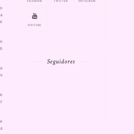
FACEBOOK
TWITTER
INSTAGRAM
so
ia
 e
YOUTUBE
ão
em
Seguidores
as
os
om
ar
de
da