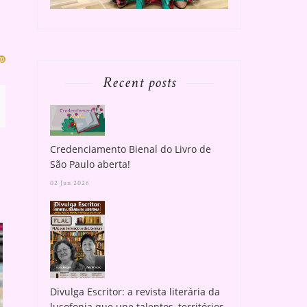
Recent posts
Credenciamento Bienal do Livro de
São Paulo aberta!
02 Jun 2026
Divulga Escritor: a revista literária da
lusofonia que une talentos, territórios