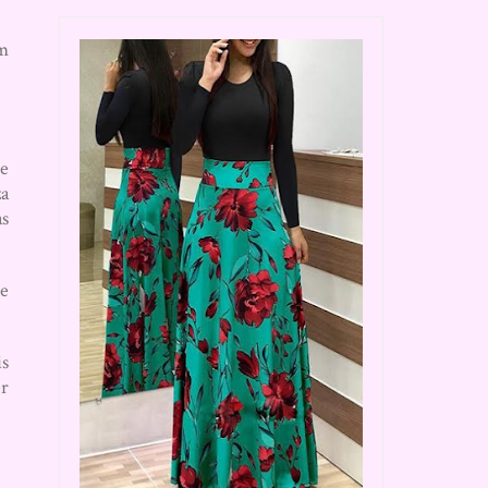
em
te
za
as
 e
is
er