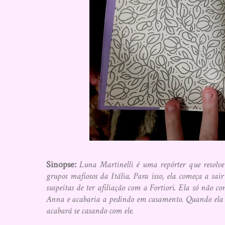
Sinopse:
Luna Martinelli é uma repórter que resolve
grupos mafiosos da Itália. Para isso, ela começa a sa
suspeitas de ter afiliação com a Fortiori. Ela só não
Anna e acabaria a pedindo em casamento. Quando ela u
acabará se casando com ele.