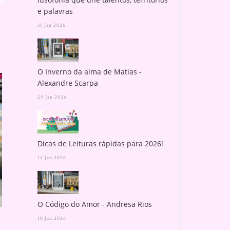
e palavras
31 Jan 2026
O Inverno da alma de Matias -
Alexandre Scarpa
29 Jan 2026
Dicas de Leituras rápidas para 2026!
14 Jan 2026
LOBO VERMELHO - EVERTON
COMO ARMAZENAR
GULLAR
LIVROS DE MANEIRA
O Código do Amor - Andresa Rios
10 Jan 2026