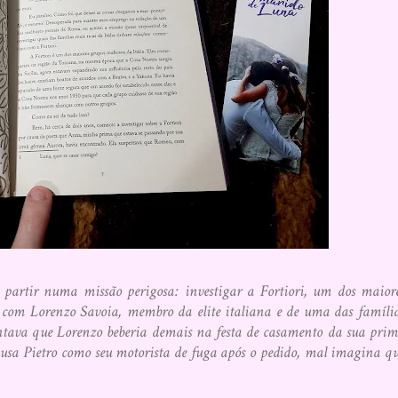
 partir numa missão perigosa: investigar a Fortiori, um dos maior
ir com Lorenzo Savoia, membro da elite italiana e de uma das famíli
 contava que Lorenzo beberia demais na festa de casamento da sua pri
sa Pietro como seu motorista de fuga após o pedido, mal imagina q