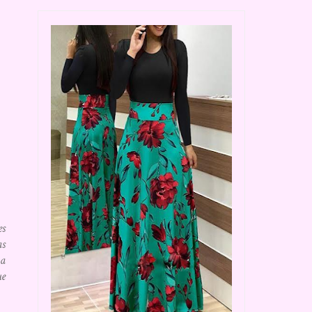
es
as
ma
ue