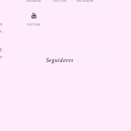
FACEBOOK
TWITTER
INSTAGRAM
ro
YOUTUBE
o,
 E
ro
Seguidores