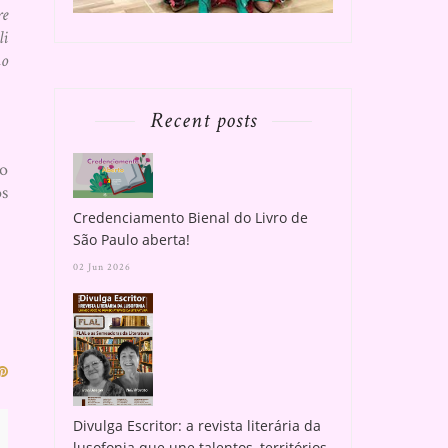
re
li
no
Recent posts
so
os
Credenciamento Bienal do Livro de
São Paulo aberta!
02 Jun 2026
Divulga Escritor: a revista literária da
lusofonia que une talentos, territórios