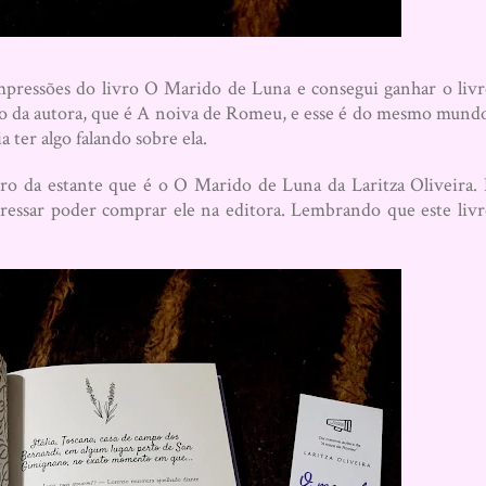
mpressões do livro O Marido de Luna e consegui ganhar o liv
livro da autora, que é A noiva de Romeu, e esse é do mesmo mund
ter algo falando sobre ela.
vro da estante que é o O Marido de Luna da Laritza Oliveira.
eressar poder comprar ele na editora. Lembrando que este liv