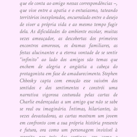
que ele conta ao amigo nessas correspondências –,
que vive entre a apatia e o entusiasmo, tateando
territórios inexplorados, encurralado entre o desejo
de viver a própria vida e ao mesmo tempo fugir
dela. As dificuldades do ambiente escolar, muitas
vezes ameaçador, as descobertas dos primeiros
encontros amorosos, os dramas familiares, as
festas alucinantes e a eterna vontade de se sentir
“infinito” ao lado dos amigos são temas que
enchem de alegria e angústia a cabeça do
protagonista em fase de amadurecimento. Stephen
Chbosky capta com emoção esse vaivém dos
sentidos e dos sentimentos e constrói uma
narrativa vigorosa costurada pelas cartas de
Charlie endereçadas a um amigo que não se sabe
se real ou imaginário. Íntimas, hilariantes, às
vezes devastadoras, as cartas mostram um jovem
em confronto com a sua própria história presente
e futura, ora como um personagem invisível à
espreita por trás das cortinas, ora como o