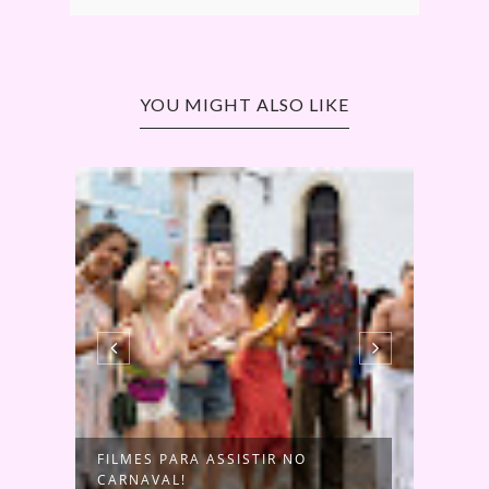
YOU MIGHT ALSO LIKE
FILMES PARA ASSISTIR NO
3 FI
CARNAVAL!
ADOR