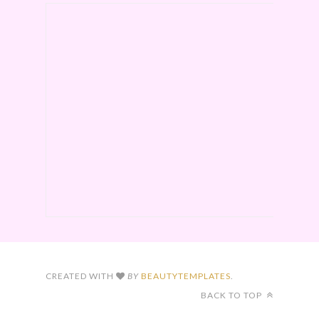
CREATED WITH
BY
BEAUTYTEMPLATES
.
BACK TO TOP