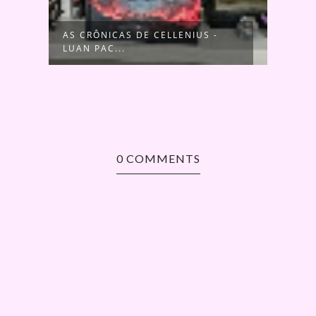
TO
AS CRÔNICAS DE CELLENIUS -
O SE
LUAN PAC...
CONS
0 COMMENTS