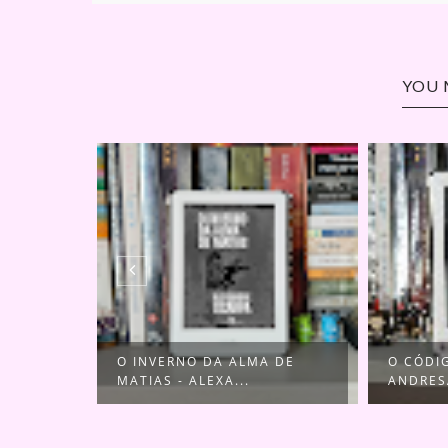
YOU 
LLENIUS
O INVERNO DA ALMA DE
O CÓDI
MATIAS - ALEXA...
ANDRES