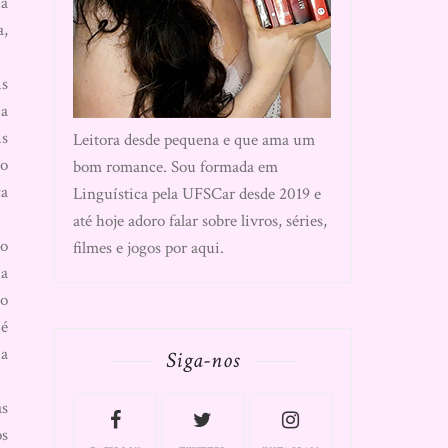
ia
a,
is
ia
is
Leitora desde pequena e que ama um
to
bom romance. Sou formada em
ca
Linguística pela UFSCar desde 2019 e
até hoje adoro falar sobre livros, séries,
to
filmes e jogos por aqui.
ia
mo
 é
 a
Siga-nos
as
os