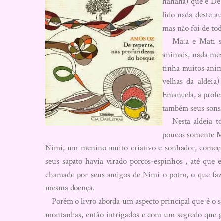
hahaha) que é De
lido nada deste a
mas não foi de to
Maia e Mati são
animais, nada me
tinha muitos anim
velhas da aldeia)
Emanuela, a profe
também seus sons,
Nesta aldeia tod
poucos somente Ma
Nimi, um menino muito criativo e sonhador, começ
seus sapato havia virado porcos-espinhos , até que 
chamado por seus amigos de Nimi o potro, o que faz 
mesma doença.
Porém o livro aborda um aspecto principal que é o 
montanhas, então intrigados e com um segredo que 