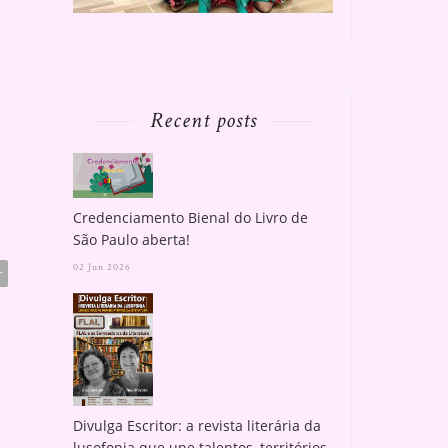
Recent posts
Credenciamento Bienal do Livro de
São Paulo aberta!
02 Jun 2026
r
Divulga Escritor: a revista literária da
lusofonia que une talentos, territórios