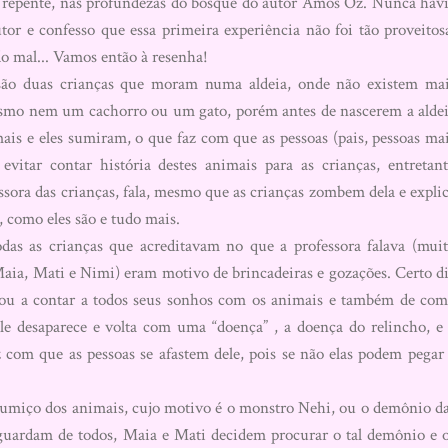
 repente, nas profundezas do bosque do autor Amós Oz. Nunca hav
utor e confesso que essa primeira experiência não foi tão proveitos
do mal... Vamos então à resenha!
 duas crianças que moram numa aldeia, onde não existem ma
smo nem um cachorro ou um gato, porém antes de nascerem a alde
ais e eles sumiram, o que faz com que as pessoas (pais, pessoas ma
 evitar contar história destes animais para as crianças, entretan
ssora das crianças, fala, mesmo que as crianças zombem dela e expli
 como eles são e tudo mais.
as as crianças que acreditavam no que a professora falava (mui
ia, Mati e Nimi) eram motivo de brincadeiras e gozações. Certo d
ou a contar a todos seus sonhos com os animais e também de co
ele desaparece e volta com uma “doença” , a doença do relincho, e
com que as pessoas se afastem dele, pois se não elas podem pegar
sumiço dos animais, cujo motivo é o monstro Nehi, ou o demônio d
guardam de todos, Maia e Mati decidem procurar o tal demônio e 