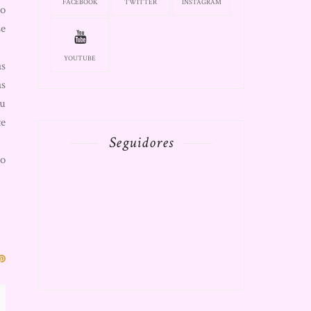
FACEBOOK
TWITTER
INSTAGRAM
do
se
YOUTUBE
as
as
iu
te
Seguidores
ro