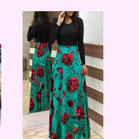
UMA FENDA NO CÉU - BEN
RITOS PROIBIDOS -
EADS
RECONTO SOMBRI..