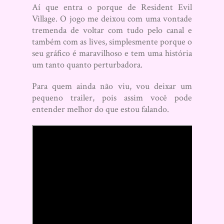
Aí que entra o porque de Resident Evil
Village. O jogo me deixou com uma vontade
tremenda de voltar com tudo pelo canal e
também com as lives, simplesmente porque o
seu gráfico é maravilhoso e tem uma história
um tanto quanto perturbadora.
Para quem ainda não viu, vou deixar um
pequeno trailer, pois assim você pode
entender melhor do que estou falando.