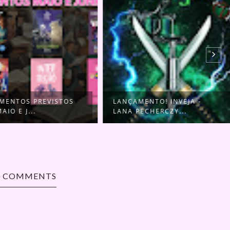
ENTOS PREVISTOS
LANÇAMENTO! INVEJA -
IO E J...
LANA PECHERCZY...
0 COMMENTS