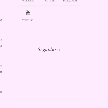
FACEBOOK
TWITTER
INSTAGRAM
 a
YOUTUBE
he
mo
Seguidores
 o
um
da