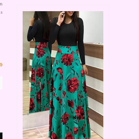
um
is