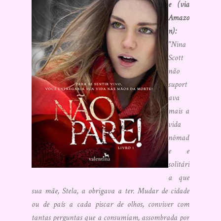
e (via
Amazo
n):
"Nina
Scott
não
suport
ava
mais a
vida
nômad
e e
solitári
a que
sua mãe, Stela, a obrigava a ter. Mudar de cidade
ou de país a cada piscar de olhos, conviver com
tantas perguntas que a consumiam, assombrada por