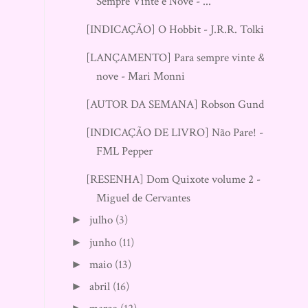
Sempre Vinte e Nove - ...
[INDICAÇÃO] O Hobbit - J.R.R. Tolkien
[LANÇAMENTO] Para sempre vinte &
nove - Mari Monni
[AUTOR DA SEMANA] Robson Gundim
[INDICAÇÃO DE LIVRO] Não Pare! -
FML Pepper
[RESENHA] Dom Quixote volume 2 -
Miguel de Cervantes
julho
(3)
►
junho
(11)
►
maio
(13)
►
abril
(16)
►