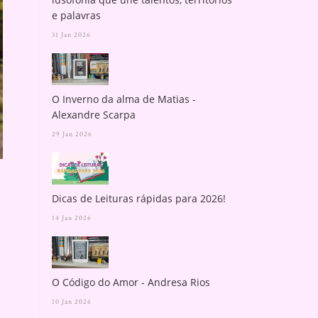
e palavras
31 Jan 2026
O Inverno da alma de Matias -
Alexandre Scarpa
O HÁBITO DE FAZER
NOVOS PLANOS PAR
29 Jan 2026
RELEITURAS
Dicas de Leituras rápidas para 2026!
14 Jan 2026
O Código do Amor - Andresa Rios
10 Jan 2026