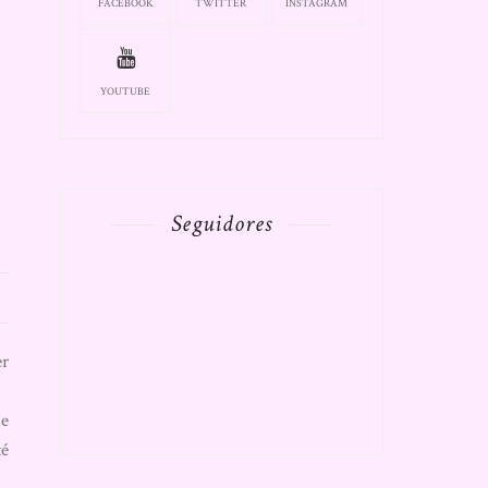
FACEBOOK
TWITTER
INSTAGRAM
YOUTUBE
Seguidores
er
ue
té