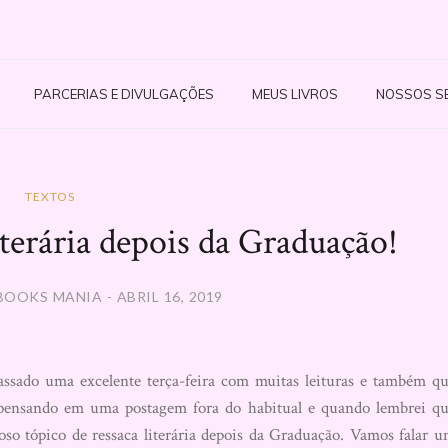
PARCERIAS E DIVULGAÇÕES
MEUS LIVROS
NOSSOS S
TEXTOS
erária depois da Graduação!
BOOKS MANIA - ABRIL 16, 2019
sado uma excelente terça-feira com muitas leituras e também q
 pensando em uma postagem fora do habitual e quando lembrei q
oso tópico de ressaca literária depois da Graduação. Vamos falar 