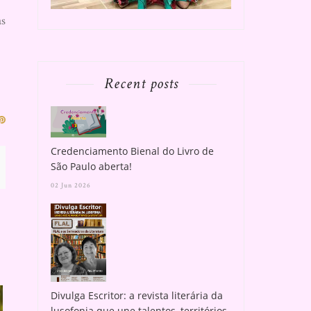
as
Recent posts
Credenciamento Bienal do Livro de
São Paulo aberta!
02 Jun 2026
Divulga Escritor: a revista literária da
lusofonia que une talentos, territórios