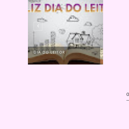
UM
DIA DO LEITOR
.