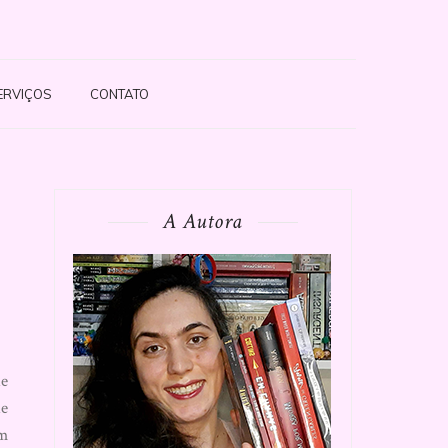
ERVIÇOS
CONTATO
A Autora
ue
ue
um