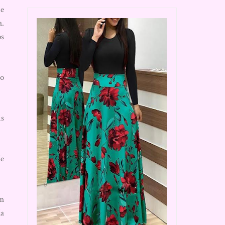
ue
a.
os
ão
is
de
im
da