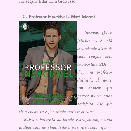
conseguir lidar com tudo isso.
2 - Professor Insaciável - Mari Monni
Sinopse:
Quais
fetiches você está
escondendo atrás de
suas roupas bem
comportadas?De
dia, um professor
dedicado. À noite,
um homem que
parece nunca estar
satisfeito. Até que
ele a encontra e fica ainda mais insaciável.
Baby, a baterista da banda Estrogenium, é uma
mulher bem decidida. Sabe o que quer, como quer e