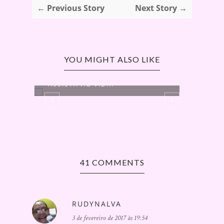
← Previous Story
Next Story →
YOU MIGHT ALSO LIKE
[PROMOÇÃO] PROMOÇÃO
"ASSISTA AO VÍD...
41 COMMENTS
RUDYNALVA
3 de fevereiro de 2017 às 19:54
O QU