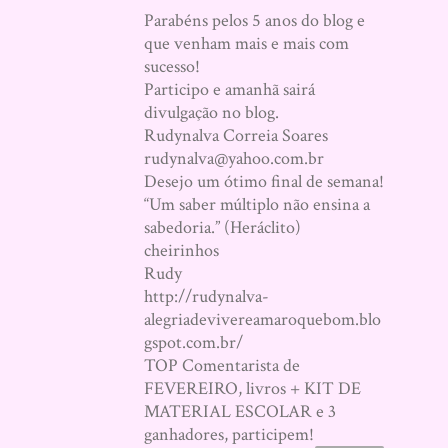
SEMA
Parabéns pelos 5 anos do blog e
que venham mais e mais com
sucesso!
Participo e amanhã sairá
divulgação no blog.
Rudynalva Correia Soares
rudynalva@yahoo.com.br
Desejo um ótimo final de semana!
“Um saber múltiplo não ensina a
sabedoria.” (Heráclito)
cheirinhos
Rudy
http://rudynalva-
alegriadevivereamaroquebom.blo
gspot.com.br/
TOP Comentarista de
FEVEREIRO, livros + KIT DE
MATERIAL ESCOLAR e 3
ganhadores, participem!