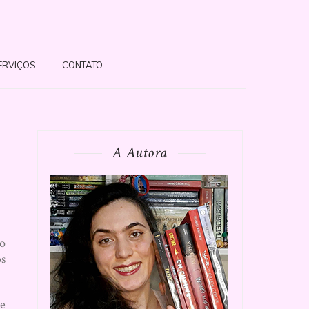
ERVIÇOS
CONTATO
A Autora
do
os
ue