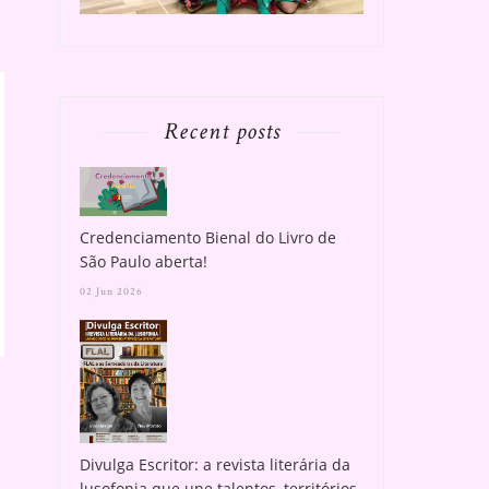
Recent posts
Credenciamento Bienal do Livro de
São Paulo aberta!
02 Jun 2026
MÓVEIS PERFEITOS PARA
SUA NOVA POLTRO
COMPOR UM AMB...
LEITURAS!
Divulga Escritor: a revista literária da
lusofonia que une talentos, territórios