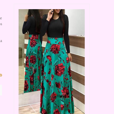
e
os
a