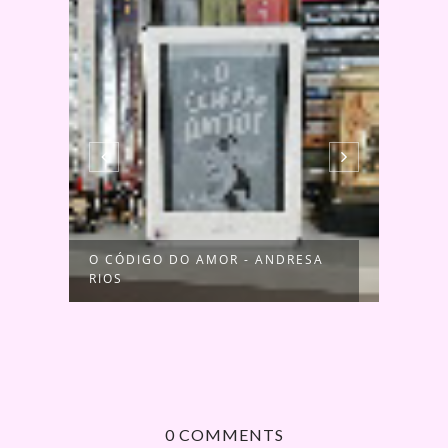
S
O CÓDIGO DO AMOR - ANDRESA
O SE
RIOS
CONS
0 COMMENTS