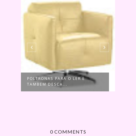
S
POLTRONAS PARA O LER E
MÓVE
TAMBEM DESCA...
COMP
0 COMMENTS