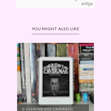
antiga
YOU MIGHT ALSO LIKE
A
O SEGREDO DAS CAVERNAS:
UMA 