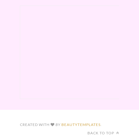
CREATED WITH
BY
BEAUTYTEMPLATES
.
BACK TO TOP