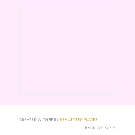
CREATED WITH
BY
BEAUTYTEMPLATES
.
BACK TO TOP