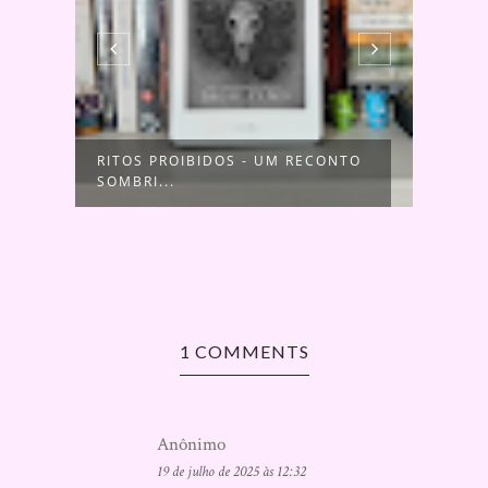
DS
RITOS PROIBIDOS - UM RECONTO
AS C
SOMBRI...
LUAN
1 COMMENTS
Anônimo
19 de julho de 2025 às 12:32