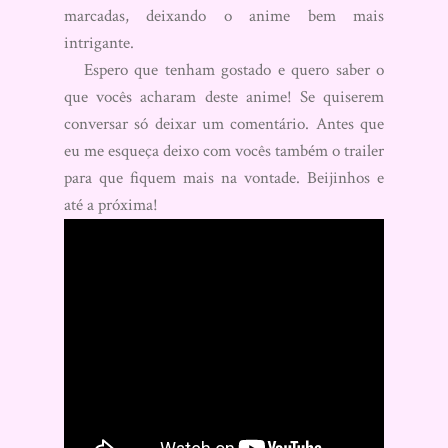
marcadas, deixando o anime bem mais
intrigante.
Espero que tenham gostado e quero saber o
que vocês acharam deste anime! Se quiserem
conversar só deixar um comentário. Antes que
eu me esqueça deixo com vocês também o trailer
para que fiquem mais na vontade. Beijinhos e
até a próxima!