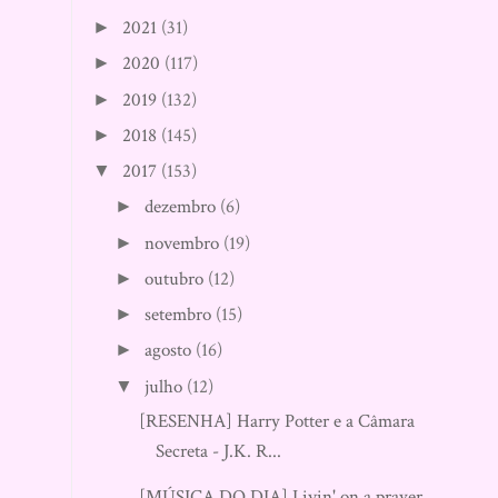
2021
(31)
►
2020
(117)
►
2019
(132)
►
2018
(145)
►
2017
(153)
▼
dezembro
(6)
►
novembro
(19)
►
outubro
(12)
►
setembro
(15)
►
agosto
(16)
►
julho
(12)
▼
[RESENHA] Harry Potter e a Câmara
Secreta - J.K. R...
[MÚSICA DO DIA] Livin' on a prayer -