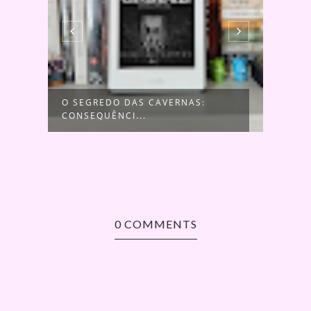
A
O SEGREDO DAS CAVERNAS:
UMA 
CONSEQUÊNCI...
0 COMMENTS