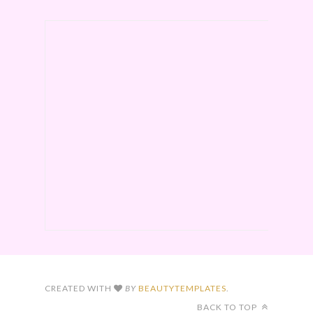
CREATED WITH
BY
BEAUTYTEMPLATES
.
BACK TO TOP