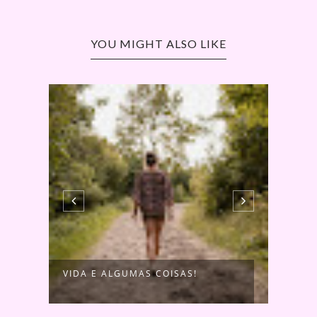
YOU MIGHT ALSO LIKE
VIDA E ALGUMAS COISAS!
O HÁ