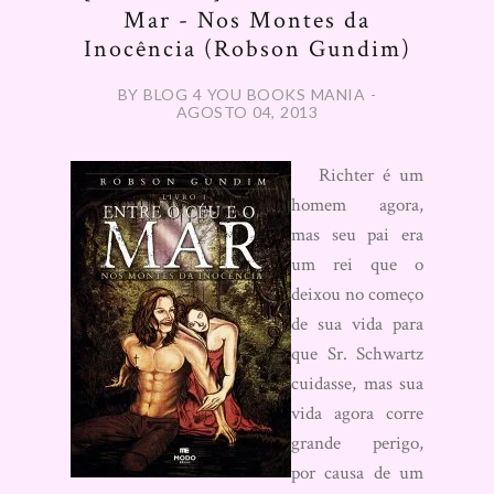
Mar - Nos Montes da
Inocência (Robson Gundim)
BY BLOG 4 YOU BOOKS MANIA -
AGOSTO 04, 2013
Richter é um
homem agora,
mas seu pai era
um rei que o
deixou no começo
de sua vida para
que Sr. Schwartz
cuidasse, mas sua
vida agora corre
grande perigo,
por causa de um