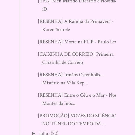
[TAG] Meu Marido Literário e Novidade
:D
[RESENHA] A Rainha da Primavera -
Karen Soarele
[RESENHA] Morte na FLIP - Paulo Levy
[CAIXINHA DE CORREIO] Primeira
Caixinha de Correio
[RESENHA] Irmãos Ostenholls –
Mistério na Vila Kep...
[RESENHA] Entre o Céu e o Mar - Nos
Montes da Inoc...
[PROMOÇÃO] VOZES DO SILÊNCIO
NO TÚNEL DO TEMPO DA ...
julho
(22)
►