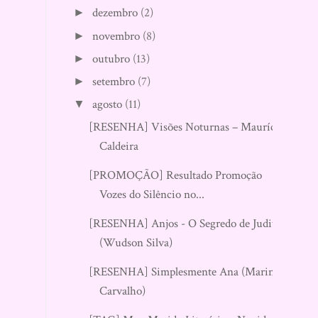
dezembro
(2)
►
novembro
(8)
►
outubro
(13)
►
setembro
(7)
►
agosto
(11)
▼
[RESENHA] Visões Noturnas – Maurício
Caldeira
[PROMOÇÃO] Resultado Promoção
Vozes do Silêncio no...
[RESENHA] Anjos - O Segredo de Judith
(Wudson Silva)
[RESENHA] Simplesmente Ana (Marina
Carvalho)