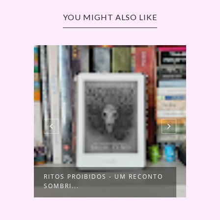
YOU MIGHT ALSO LIKE
DS
RITOS PROIBIDOS - UM RECONTO
AS C
SOMBRI...
LUAN