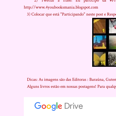
2) Twettar a frase: Eu participo da #Pr
http://www.4youbooksmania.blogspot.com
3) Colocar que está "Participando" neste post e Resp
Dicas: As imagens são das Editoras : Baraúna, Gutem
Alguns livros estão em nossas postagens! Para qualqu