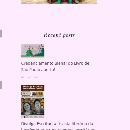
Recent posts
r
Credenciamento Bienal do Livro de
São Paulo aberta!
02 Jun 2026
r
Divulga Escritor: a revista literária da
lusofonia que une talentos, territórios