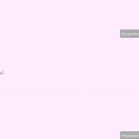
Responde
a!
Responde