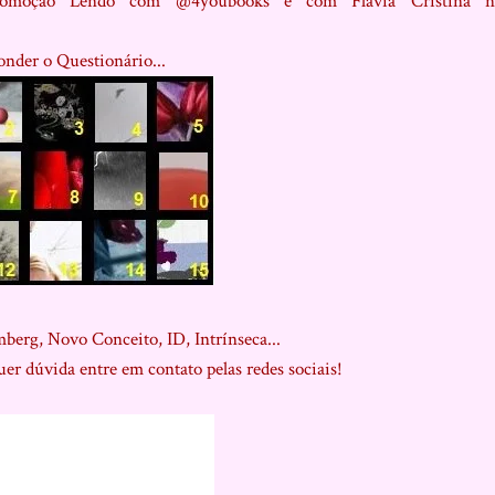
omoção Lendo com @4youbooks e com Flávia Cristina n
onder o Questionário...
berg, Novo Conceito, ID, Intrínseca...
er dúvida entre em contato pelas redes sociais!