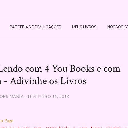
PARCERIAS E DIVULGAÇÕES
MEUS LIVROS
NOSSOS S
 Lendo com 4 You Books e com
a - Adivinhe os Livros
OKS MANIA - FEVEREIRO 11, 2013
an Page